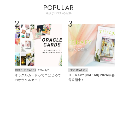
POPULAR
今読まれている記事
2
3
ORACLE CARDS
2024.3/7
INFORMATION
20
トカー
オラクルカードって？はじめて
THERAPY [vol.160] 2026年春
5
のオラクルカード
号公開中♪