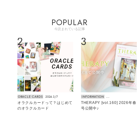
POPULAR
今読まれている記事
2
3
ORACLE CARDS
2024.3/7
INFORMATION
20
トカー
オラクルカードって？はじめて
THERAPY [vol.160] 2026年春
5
のオラクルカード
号公開中♪