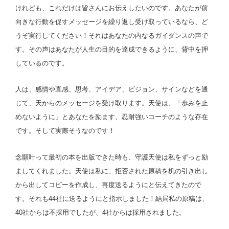
けれども、これだけは皆さんにお伝えしたいのです。あなたが前
向きな行動を促すメッセージを繰り返し受け取っているなら、ど
うぞ実行してください！それはあなたの内なるガイダンスの声で
す。その声はあなたが人生の目的を達成できるように、背中を押
しているのです。
人は、感情や直感、思考、アイデア、ビジョン、サインなどを通
じて、天からのメッセージを受け取ります。天使は、「歩みを止
めないように」とあなたを励ます、忍耐強いコーチのような存在
です。そして実際そうなのです！
念願叶って最初の本を出版できた時も、守護天使は私をずっと励
ましてくれました。天使は私に、拒否された原稿を机の引き出し
から出してコピーを作成し、再度送るようにと伝えてきたので
す。それも44社に送るようにと指示しました！結局私の原稿は、
40社からは不採用でしたが、4社からは採用されました。