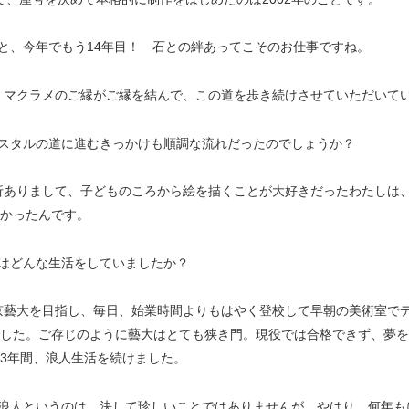
と、今年でもう14年目！ 石との絆あってこそのお仕事ですね。
、マクラメのご縁がご縁を結んで、この道を歩き続けさせていただいて
スタルの道に進むきっかけも順調な流れだったのでしょうか？
折ありまして、子どものころから絵を描くことが大好きだったわたしは
かったんです。
はどんな生活をしていましたか？
京藝大を目指し、毎日、始業時間よりもはやく登校して早朝の美術室で
した。ご存じのように藝大はとても狭き門。現役では合格できず、夢を
3年間、浪人生活を続けました。
浪人というのは、決して珍しいことではありませんが、やはり、何年も