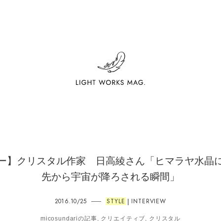
ー】クリスタル作家 日高綾さん「ヒマラヤ水晶
先から宇宙が降ろされる瞬間」
2016.10/25
STYLE
INTERVIEW
|
micosundariの記事
,
クリエイティブ
,
クリスタル