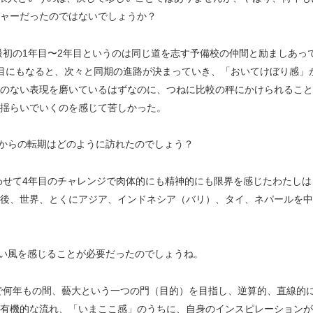
ャーだったのではないでしょうか？
最初の1年目〜2年目というのは同じ道を志す予備校の仲間と励ましあっ
目にもなると、次々と同期の進路が決まっていき、「おいてけぼり感」
のない表現を磨いているはずなのに、つねに比較の秤にかけられること
揺らいでいくのを感じて苦しかった。
からの転期はどのように訪れたのでしょう？
わせて4年目のチャレンジで肉体的にも精神的にも限界を感じたわたしは
後、世界、とくにアジア、インドネシア（バリ）、タイ、ネパールを中
い風を感じることが必要だったのでしょうね。
で何年もの間、藝大という一つの門（目的）を目指し、逆算的、直線的
有機的な流れ、「いまここ感」のうちに、自身のインスピレーションが