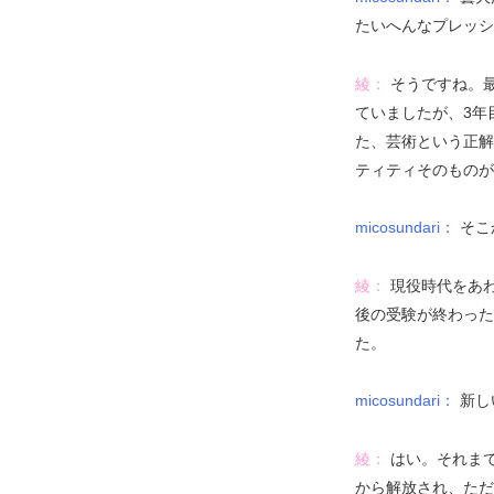
たいへんなプレッシ
綾：
そうですね。
ていましたが、3年
た、芸術という正解
ティティそのものが
micosundari：
そこ
綾：
現役時代をあ
後の受験が終わった
た。
micosundari：
新し
綾：
はい。それま
から解放され、ただ