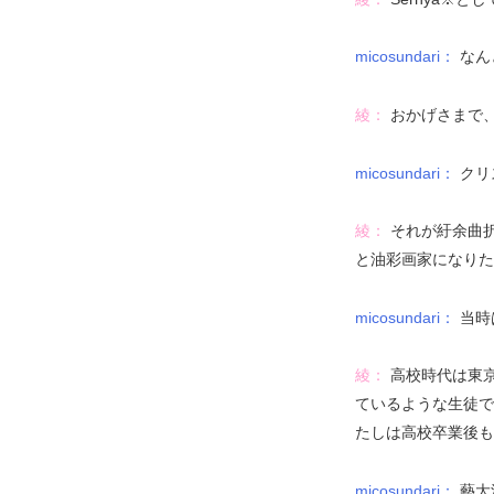
micosundari：
なん
綾：
おかげさまで
micosundari：
クリ
綾：
それが紆余曲
と油彩画家になりた
micosundari：
当時
綾：
高校時代は東
ているような生徒で
たしは高校卒業後も
micosundari：
藝大