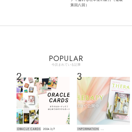
第回八回）
POPULAR
今読まれている記事
2
3
ORACLE CARDS
2024.3/7
INFORMATION
20