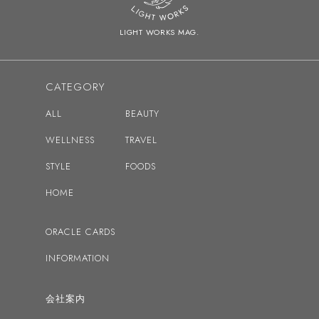
2022
LIGHT WORKS MAG.
2021
2020
CATEGORY
2019
ALL
BEAUTY
2018
WELLNESS
TRAVEL
2017
STYLE
FOODS
2016
HOME
ドリーン・バーチューの記事へ
ORACLE CARDS
INFORMATION
会社案内