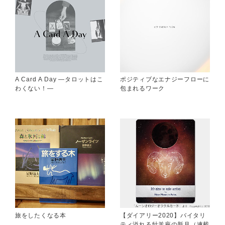
A Card A Day ―タロットはこ
ポジティブなエナジーフローに
わくない！―
包まれるワーク
旅をしたくなる本
【ダイアリー2020】バイタリ
ティ溢れる牡羊座の新月（連載