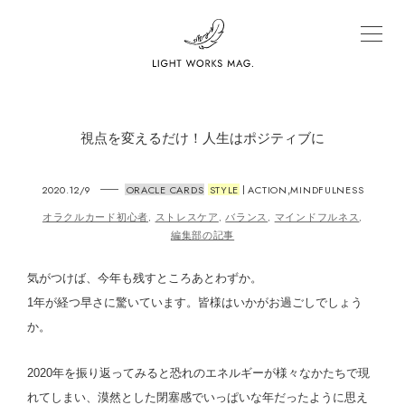
視点を変えるだけ！人生はポジティブに
2020.12/9
ORACLE CARDS
STYLE
ACTION
MINDFULNESS
,
|
オラクルカード初心者
ストレスケア
バランス
マインドフルネス
,
,
,
,
編集部の記事
気がつけば、今年も残すところあとわずか。
1年が経つ早さに驚いています。皆様はいかがお過ごしでしょう
か。
2020年を振り返ってみると恐れのエネルギーが様々なかたちで現
れてしまい、漠然とした閉塞感でいっぱいな年だったように思え