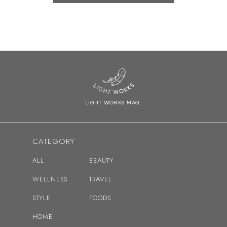
2026
2025
2024
2023
2022
LIGHT WORKS MAG.
2021
2020
CATEGORY
2019
ALL
BEAUTY
2018
WELLNESS
TRAVEL
2017
STYLE
FOODS
2016
HOME