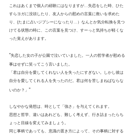
これはあくまで個人の経験にはなりますが…失恋をした時、ひた
すらヨガに没頭したり、友人からの慰めの言葉に救いを求めた
り、(たまに占いジプシーになったり…）なんとか気分転換を見つ
けてる状態の時に、この言葉を見つけ、すーっと気持ちが軽くな
った覚えがあります。
”
失恋した女の子が公園で泣いていました。一人の哲学者が慰める
事はせずに笑ってこう言いました。
「君は自分を愛してくれない人を失ったにすぎない。しかし彼は
自分を愛してくれる人を失ったのだ。君は何を苦しまねばならな
”
いのか？」
しなやかな発想は、時として「強さ」を与えてくれます。
思想と哲学、違いはあれども、難しく考えず、行き詰まったらち
ょっと目線を変えてみましょう。
同じ事柄であっても、意識の置き方によって、その事柄に対する