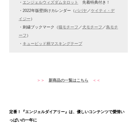
・
エンジェルウィズダムタロット
先着特典付き！
・2022年版壁掛けカレンダー（
パパヤ
／
ケイティ・デ
イジー
）
・刺繍ブックマーク（
猫モチーフ
／
犬モチーフ
／
鳥モチ
ーフ
）
・
キューピッド柄マスキングテープ
スペース
＞＞
新商品の一覧はこちら
＜＜
スペース
定番！『エンジェルダイアリー』は、優しいコンテンツで愛情い
っぱいの一年に