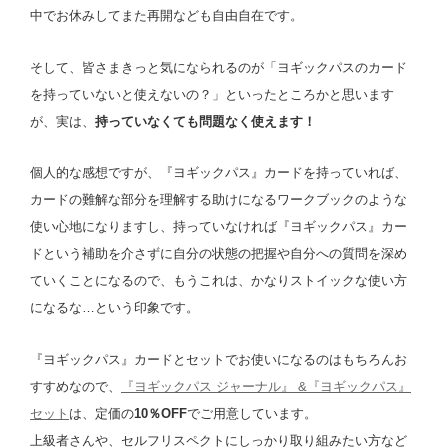
中でお休みしてまた再開なども自由自在です。
そして、皆さまきっと気になられるのが「ヨギックパスのカード
を持っていないと使えないの？」といったところかと思います
が、実は、
持っていなくても問題なく使えます！
個人的な感想ですが、『ヨギックパス』カードを持っていれば、
カードの難解な部分を理解する助けになるワークブックのような
使い心地になりますし、持っていなければ『ヨギックパス』カー
ドという補助を介さずに自分の状態の把握や自分への質問を深め
ていくことになるので、もうこれは、かなりストイックな使い方
になるな…という印象です。
『ヨギックパス』カードとセットでお使いになるのはもちろんお
すすめなので、
『ヨギックパス ジャーナル』 &『ヨギックパス』
セット
は、定価の
10％OFF
でご用意しています。
上級者さんや、セルフリスペクトにしっかり取り組みたい方など