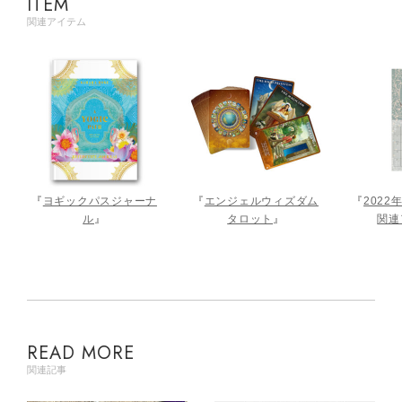
ITEM
関連アイテム
『
ヨギックパスジャーナ
『
エンジェルウィズダム
『
202
ル
』
タロット
』
関連
READ MORE
関連記事