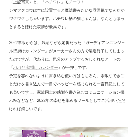
（上記写真）と、「
ハチワレ
」モチーフ！
シマフクロウは本に設置すると魔法書みたいな雰囲気でなんだか
ワクワクしちゃいます。ハチワレ柄の猫ちゃんは、なんともほっ
とするとぼけた表情が最高です。
2022年版からは、残念ながら定番だった『ガーディアンエンジェ
ル壁掛けカレンダー』がメーカーさんの方で製造終了してしまっ
たのですが、代わりに、気分のアップするおしゃれなアートの
『
パパヤ 壁掛けカレンダー
』が一押しです。
予定を忘れないように書き込む使い方はもちろん、素敵なできご
とだけを書き込んで一目でハッピーを感じられる一言日記にして
も良いですし、家族同士の感謝を書き込むコミュニケーション掲
示板などなど、2022年の幸せを集めるツールとしてご活用いただ
ければ嬉しいです。