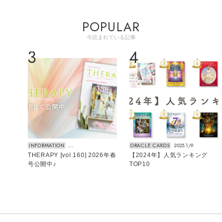
POPULAR
今読まれている記事
3
4
INFORMATION
2026.3/12
ORACLE CARDS
2025.1/9
じめて
THERAPY [vol.160] 2026年春
【2024年】人気ランキング
号公開中♪
TOP10