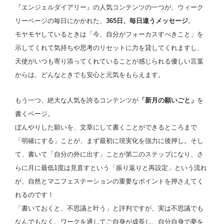
『エンジェルダイアリー』の人気コンテンツの一つが、ウィーク
リーページの毎日にかかれた、
365日、毎日違うメッセージ
。
モヤモヤしているときは「今、自分がフォーカスすべきこと」を
示してくれて気持ちや思考のリセットに力を貸してくれますし、
天使がいつも寄り添ってくれていることが感じられる優しい言葉
からは、どんなときでも安心と元気をもらえます。
もう一つ、絶大な人気を誇るコンテンツが
「新月の願いごと」
を
書くページ。
ぼんやりした願いを、文章にして書くことができるところまで
「明確にする」ことが、まず最初に現実化を強力に後押し。そし
て、書いて「自分の外に出す」ことが第二のステップになり、さ
らに月に最低1度は見直すという「振り返りと再設定」という流れ
が、自然とマニフェステーションの重要なポイントを押さえてく
れるのです！
「書いておくと、不思議と叶う」と評判ですが、実は不思議でも
なんでもなく、ワークを通してご自身が成長し、自分自身で夢を