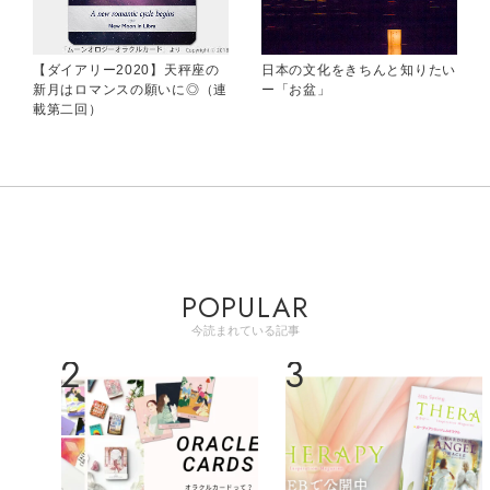
【ダイアリー2020】天秤座の
日本の文化をきちんと知りたい
新月はロマンスの願いに◎（連
ー「お盆」
載第二回）
POPULAR
今読まれている記事
2
3
4