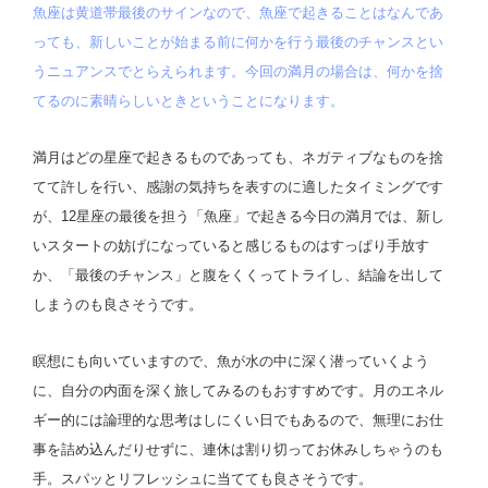
魚座は黄道帯最後のサインなので、魚座で起きることはなんであ
っても、新しいことが始まる前に何かを行う最後のチャンスとい
うニュアンスでとらえられます。今回の満月の場合は、何かを捨
てるのに素晴らしいときということになります。
満月はどの星座で起きるものであっても、ネガティブなものを捨
てて許しを行い、感謝の気持ちを表すのに適したタイミングです
が、12星座の最後を担う「魚座」で起きる今日の満月では、新し
いスタートの妨げになっていると感じるものはすっぱり手放す
か、「最後のチャンス」と腹をくくってトライし、結論を出して
しまうのも良さそうです。
瞑想にも向いていますので、魚が水の中に深く潜っていくよう
に、自分の内面を深く旅してみるのもおすすめです。月のエネル
ギー的には論理的な思考はしにくい日でもあるので、無理にお仕
事を詰め込んだりせずに、連休は割り切ってお休みしちゃうのも
手。スパッとリフレッシュに当てても良さそうです。