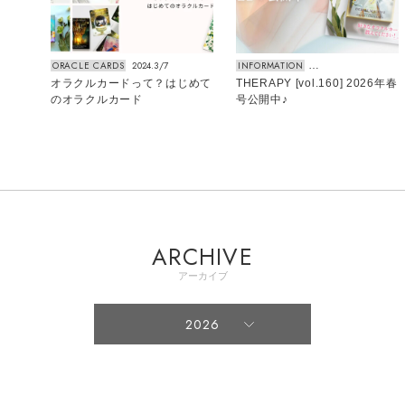
ORACLE CARDS
2024.3/7
INFORMATION
2026.3/12
ORA
オラクルカードって？はじめて
THERAPY [vol.160] 2026年春
【2
のオラクルカード
号公開中♪
TOP
ARCHIVE
アーカイブ
2026
2026
2025