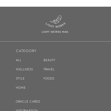
2024
2023
2022
LIGHT WORKS MAG.
2021
2020
CATEGORY
2019
ALL
BEAUTY
2018
WELLNESS
TRAVEL
2017
STYLE
FOODS
2016
HOME
ドリーン・バーチューの記事へ
ORACLE CARDS
INFORMATION